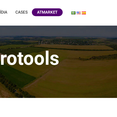
ÍDIA
CASES
ATMARKET
rotools