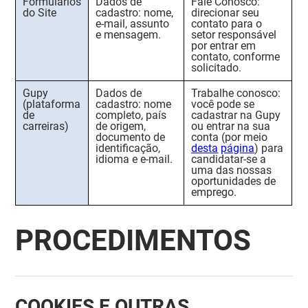
Formulários
Dados de
Fale Conosco:
do Site
cadastro:
nome,
direcionar seu
e-mail, assunto
contato para o
e mensagem.
setor responsável
por entrar em
contato, conforme
solicitado.
Gupy
Dados de
Trabalhe conosco:
(plataforma
cadastro:
nome
você pode se
de
completo, país
cadastrar na Gupy
carreiras)
de origem,
ou entrar na sua
documento de
conta (por meio
identificação,
desta
página
) para
idioma e e-mail.
candidatar-se a
uma das nossas
oportunidades de
emprego.
PROCEDIMENTOS
COOKIES E OUTRAS