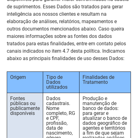
de suprimentos. Esses Dados são tratados para gerar
inteligência aos nossos clientes e resultam na
elaboração de análises, relatórios, mapeamentos e
outros documentos mencionados abaixo. Caso queira
maiores informações sobre as fontes dos dados
tratados para estas finalidades, entre em contato pelos
canais indicados no item 4.7 desta política. Indicamos
abaixo as principais finalidades de uso desses Dados:
Origem
Tipo de
Finalidades de
Dados
Tratamento
utilizados
Fontes
Dados
Produção e
públicas ou
cadastrais.
manutenção de
publicamente
Nome
banco de dados:
disponíveis
completo, RG
para gerar e
e CPF,
atualizar o banco de
profissão,
dados geográfico de
data de
agentes e territórios
nascimento,
a fim de que sejam
gênero,
realizadas análises