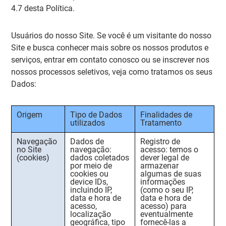
4.7 desta Política.
Usuários do nosso Site. Se você é um visitante do nosso
Site e busca conhecer mais sobre os nossos produtos e
serviços, entrar em contato conosco ou se inscrever nos
nossos processos seletivos, veja como tratamos os seus
Dados:
Origem
Tipo de Dados
Finalidades de
utilizados
Tratamento
Navegação
Dados de
Registro de
no Site
navegação:
acesso:
temos o
(
cookies
)
dados coletados
dever legal de
por meio de
armazenar
cookies
ou
algumas de suas
device IDs
,
informações
incluindo IP,
(como o seu IP,
data e hora de
data e hora de
acesso,
acesso) para
localização
eventualmente
geográfica, tipo
fornecê-las a