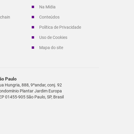
Na Mídia
 chain
Conteúdos
Política de Privacidade
Uso de Cookies
Mapa do site
ão Paulo
ua Hungria, 888, 9ºandar, conj. 92
ondomínio Plantar Jardim Europa
EP 01455-905 São Paulo, SP, Brasil