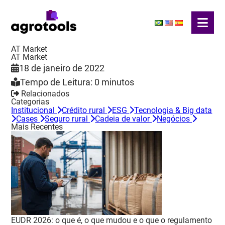
AT Market
AT Market
18 de janeiro de 2022
Tempo de Leitura: 0 minutos
Relacionados
Categorias
Institucional
Crédito rural
ESG
Tecnologia & Big data
Cases
Seguro rural
Cadeia de valor
Negócios
Mais Recentes
EUDR 2026: o que é, o que mudou e o que o regulamento