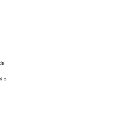
de
é o