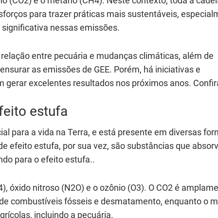
ono (CO2) e o metano (CH4). Neste contexto, toda a cadei
forços para trazer práticas mais sustentáveis, especia
 significativa nessas emissões.
a relação entre pecuária e mudanças climáticas, além de
mensurar as emissões de GEE. Porém, há iniciativas e
m gerar excelentes resultados nos próximos anos. Confir
eito estufa
l para a vida na Terra, e está presente em diversas for
e efeito estufa, por sua vez, são substâncias que absor
do para o efeito estufa..
), óxido nitroso (N2O) e o ozônio (O3). O CO2 é amplam
 de combustíveis fósseis e desmatamento, enquanto o 
grícolas, incluindo a pecuária.