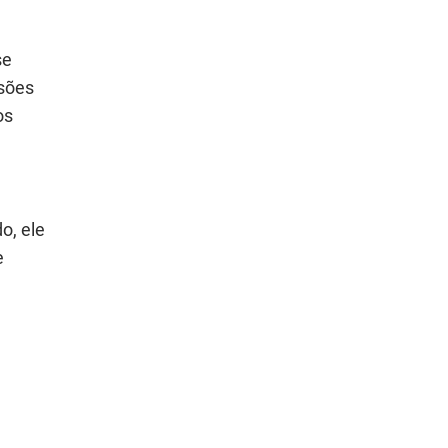
se
ssões
os
o, ele
e