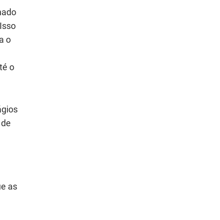
onado
Isso
a o
té o
ágios
 de
ue as