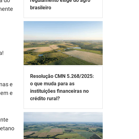
a do
regulamento exige do agro
brasileiro
lmente
a!
Resolução CMN 5.268/2025:
o que muda para as
mas e
instituições financeiras no
vem e
crédito rural?
ente
metano