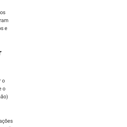
dos
oram
os e
r
r o
e o
hão)
 ações