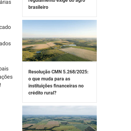
regulamento exige do agro
árias
brasileiro
rcado
nados
pais
Resolução CMN 5.268/2025:
zações
o que muda para as
!
instituições financeiras no
crédito rural?