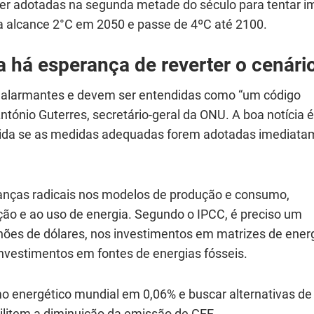
ser adotadas na segunda metade do século para tentar i
 alcance 2°C em 2050 e passe de 4ºC até 2100.
a há esperança de reverter o cenári
e alarmantes e devem ser entendidas como “um código
ónio Guterres, secretário-geral da ONU. A boa notícia 
rtida se as medidas adequadas forem adotadas imediat
anças radicais nos modelos de produção e consumo,
ção e ao uso de energia. Segundo o IPCC, é preciso um
lhões de dólares, nos investimentos em matrizes de ener
investimentos em fontes de energias fósseis.
mo energético mundial em 0,06% e buscar alternativas de
ilitem a diminuição da emissão de GEE.