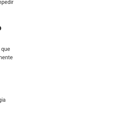
mpedir
o
é que
amente
gia