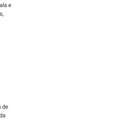
ala e
s,
s de
 da