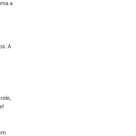
orna a
os. A
role,
el
dem