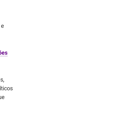
 e
ões
s,
ticos
ue