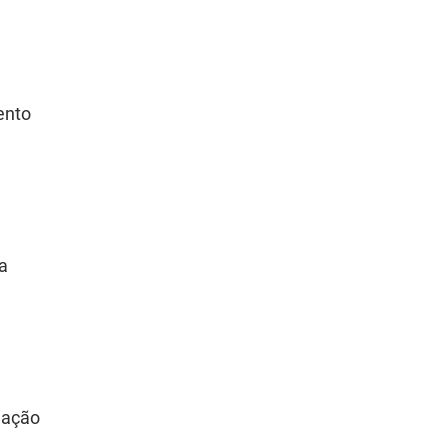
ento
 a
 ação