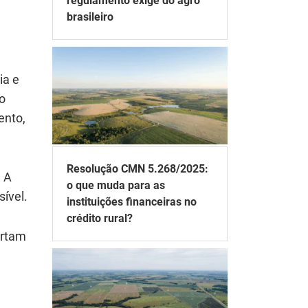
regulamento exige do agro
brasileiro
ia e
o
ento,
Resolução CMN 5.268/2025:
. A
o que muda para as
sível.
instituições financeiras no
crédito rural?
ertam