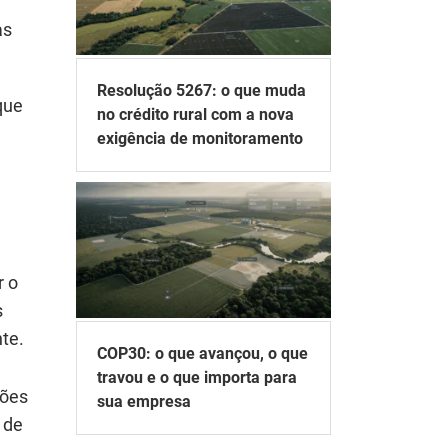
as
Resolução 5267: o que muda
que
no crédito rural com a nova
exigência de monitoramento
r o
s
nte.
COP30: o que avançou, o que
travou e o que importa para
ções
sua empresa
 de