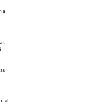
m a
das
é
uas
ural.