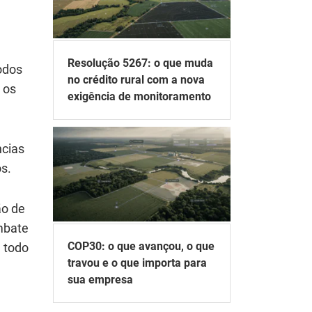
Resolução 5267: o que muda
odos
no crédito rural com a nova
 os
exigência de monitoramento
ncias
os.
ão de
mbate
COP30: o que avançou, o que
 todo
travou e o que importa para
sua empresa