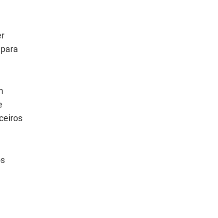
er
 para
m
e
ceiros
os