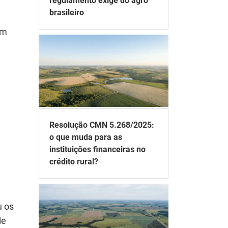
regulamento exige do agro
brasileiro
em
Resolução CMN 5.268/2025:
o que muda para as
instituições financeiras no
crédito rural?
u os
e