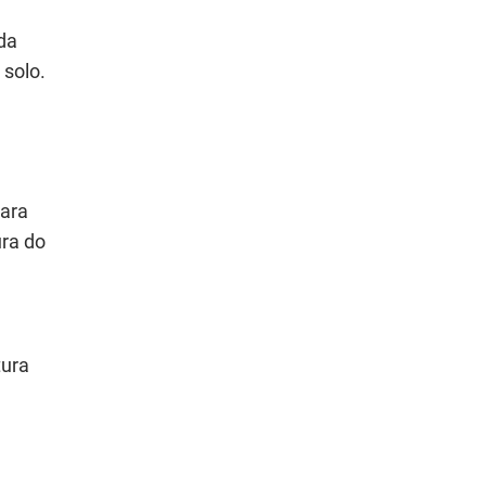
da
 solo.
para
ura do
tura