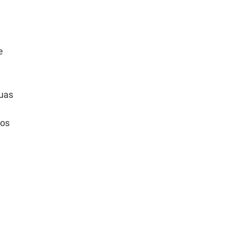
a
e
duas
 os