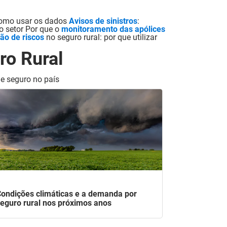
 como usar os dados
Avisos de sinistros
:
no setor Por que o
monitoramento das apólices
ão de riscos
no seguro rural: por que utilizar
ro Rural
de seguro no país
ondições climáticas e a demanda por
eguro rural nos próximos anos