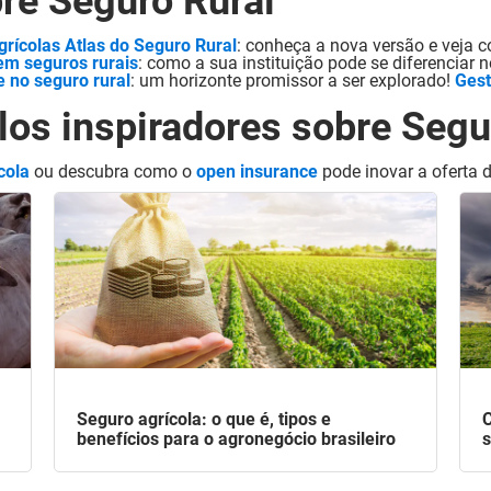
re Seguro Rural
rícolas
Atlas do Seguro Rural
: conheça a nova versão e veja
em seguros rurais
: como a sua instituição pode se diferenciar 
e no seguro rural
: um horizonte promissor a ser explorado!
Gest
os inspiradores sobre Segu
cola
ou descubra como o
open insurance
pode inovar a oferta 
Seguro agrícola: o que é, tipos e
C
benefícios para o agronegócio brasileiro
s